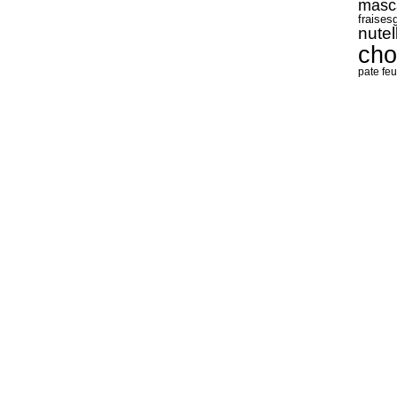
masc
fraises
nutel
cho
pate feu