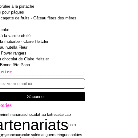
rûlée à la pistache
s pour pâques
cagette de fruits - Gâteau fêtes des mères
 cake
 la vanille étoilé
la rhubarbe - Claire Heitzler
 au nutella Fleur
r Power rangers
u chocolat de Claire Heitzler
 Bonne fête Papa
etter
ories
brioche
ananas
chocolat au lait
recette cap
artenariats
pain
ons
meringue
concours
cake salé
mangue
cookies