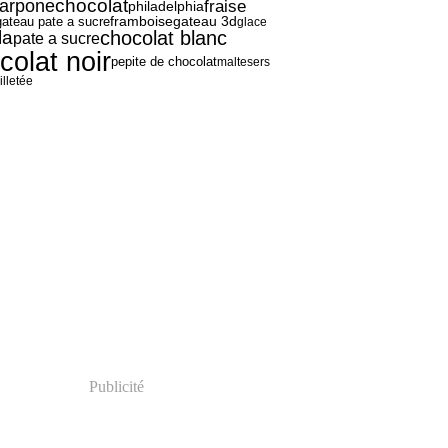
chocolat
arpone
fraise
philadelphia
gateau pate a sucre
framboise
gateau 3d
glace
la
chocolat blanc
pate a sucre
colat noir
pepite de chocolat
maltesers
illetée
Publicité