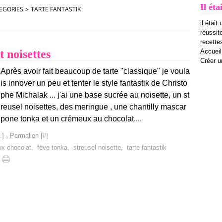
Il éta
EGORIES
>
TARTE FANTASTIK
il était
réussit
recettes
t noisettes
Accueil
Créer u
Après avoir fait beaucoup de tarte "classique" je voula
is innover un peu et tenter le style fantastik de Christo
phe Michalak ... j'ai une base sucrée au noisette, un st
reusel noisettes, des meringue , une chantilly mascar
pone tonka et un crémeux au chocolat....
…
]
- Permalien [
#
]
x chocolat
,
fève tonka
,
streusel noisette
,
tarte fantastik