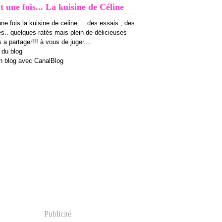
it une fois... La kuisine de Céline
 une fois la kuisine de celine.... des essais , des
es.. quelques ratés mais plein de délicieuses
 a partager!!! à vous de juger....
 du blog
n blog avec CanalBlog
Publicité