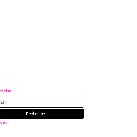
erche
ves