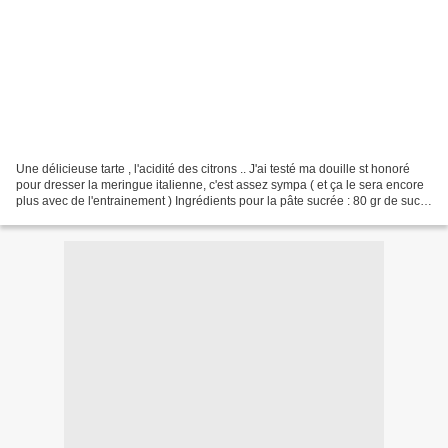
Une délicieuse tarte , l'acidité des citrons .. J'ai testé ma douille st honoré
pour dresser la meringue italienne, c'est assez sympa ( et ça le sera encore
plus avec de l'entrainement ) Ingrédients pour la pâte sucrée : 80 gr de sucre
glace 40 gr d'oeuf...