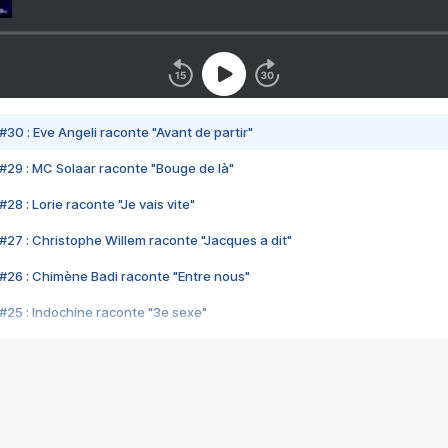
#30 : Eve Angeli raconte "Avant de partir"
#29 : MC Solaar raconte "Bouge de là"
28 : Lorie raconte "Je vais vite"
#27 : Christophe Willem raconte "Jacques a dit"
#26 : Chimène Badi raconte "Entre nous"
#25 : Indochine raconte "3e sexe"
#24 : Zaho raconte "C'est chelou"
#23 : Patrick Bruel raconte "Au café des délices"
#22 : Kyo raconte "Le chemin"