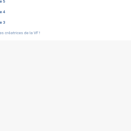
e 5
e 4
e 3
s créatrices de la VF !
e 2
e 1
e Mektoub My Love arrive enfin ! Rencontre avec Shaïn Boumedine et Sal
i : après Toni en famille
elle réalise le bouleversant Dites lui que je l'aime
ais ! Rencontre autour de Vie privée de Rebecca Zlotowski
 de Marguerite, Grave... Rencontre avec Ella Rumpf
 Les Rêveurs, un film intime sur la santé mentale
a avec un film sur le mouvement des Gilets jaunes