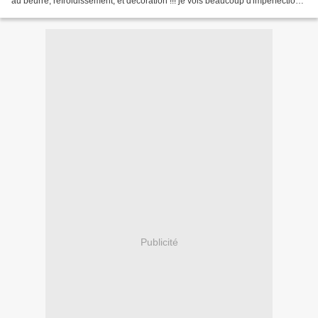
au beurre, refroidissement, et décoration !!! je vois beaucoup d'imperfections
mais il a beaucoup...
Publicité