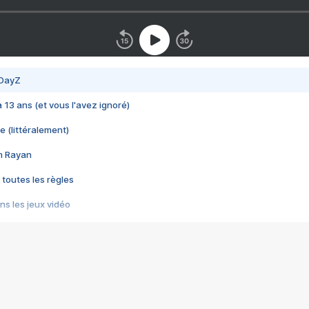
 DayZ
 a 13 ans (et vous l'avez ignoré)
e (littéralement)
im Rayan
 toutes les règles
s les jeux vidéo
us choquant de Rockstar ? - Le scandale BULLY
e plus moche de Steam
du RÊVE tourne au CAUCHEMAR
pendant 8 heures