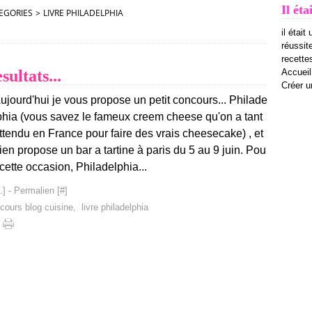
Il éta
EGORIES
>
LIVRE PHILADELPHIA
il était
réussit
recettes
ultats...
Accueil
Créer u
ujourd'hui je vous propose un petit concours... Philade
phia (vous savez le fameux creem cheese qu'on a tant
ttendu en France pour faire des vrais cheesecake) , et
ien propose un bar a tartine à paris du 5 au 9 juin. Pou
 cette occasion, Philadelphia...
…
]
- Permalien [
#
]
cours blog cuisine
,
livre philadelphia