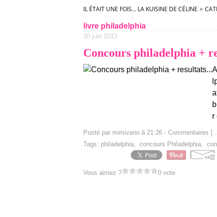
IL ÉTAIT UNE FOIS... LA KUISINE DE CÉLINE
>
CAT
livre philadelphia
20 juin 2013
Concours philadelphia + res
A
l
a
b
r
Posté par mimivano à 21:26 -
Commentaires [
Tags:
philadelphia
,
concours Philadelphia
,
con
Vous aimez ?
0 vote