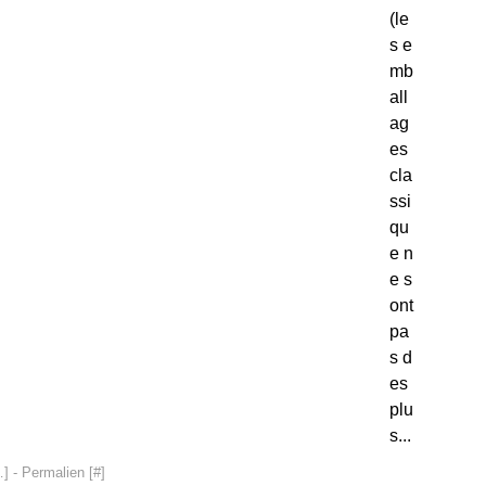
(le
s e
mb
all
ag
es
cla
ssi
qu
e n
e s
ont
pa
s d
es
plu
s...
…
]
- Permalien [
#
]