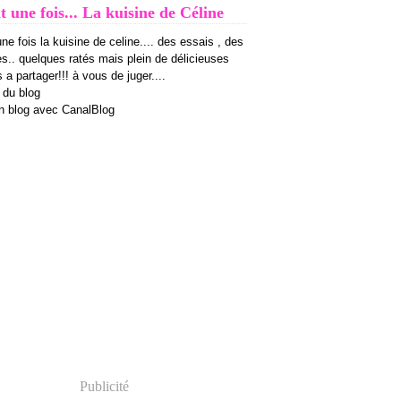
it une fois... La kuisine de Céline
 une fois la kuisine de celine.... des essais , des
es.. quelques ratés mais plein de délicieuses
 a partager!!! à vous de juger....
 du blog
n blog avec CanalBlog
Publicité