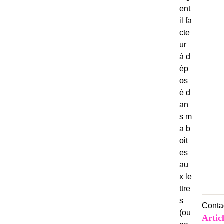
ent
il fa
cte
ur
à d
ép
os
é d
an
s m
a b
oit
es
au
x le
ttre
s
Contac
(ou
Artic