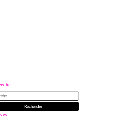
erche
ves