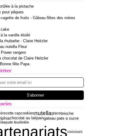
rûlée à la pistache
s pour pâques
cagette de fruits - Gâteau fêtes des mères
 cake
 la vanille étoilé
la rhubarbe - Claire Heitzler
 au nutella Fleur
r Power rangers
u chocolat de Claire Heitzler
 Bonne fête Papa
etter
ories
nutella
brioche
lé
recette cap
cookies
glace
elphia
gateau pate a sucre
chocolat au lait
pain
ise
pate feuilletée
artenariats
concours