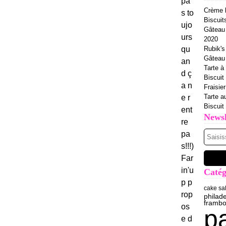
pa
Crème b
s to
Biscuit
ujo
Gâteau 
urs
2020
qu
Rubik's
Gâteau à
an
Tarte à 
d ç
Biscuit
a n
Fraisie
Tarte a
e r
Biscuit
ent
Newsl
re
pa
s!!!)
Far
in'u
Catég
p p
cake sa
rop
philad
frambo
os
p
e d