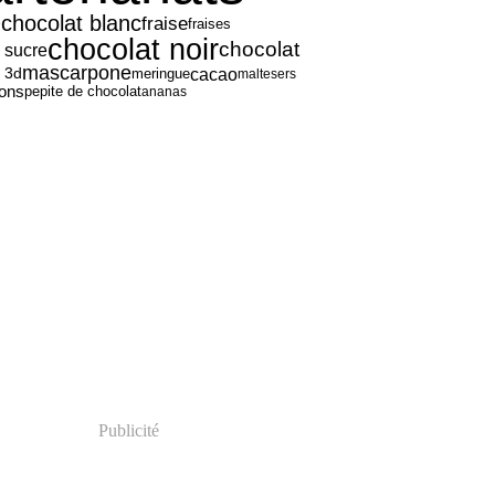
chocolat blanc
fraise
fraises
e
chocolat noir
chocolat
 sucre
mascarpone
cacao
 3d
meringue
maltesers
ons
pepite de chocolat
ananas
Publicité