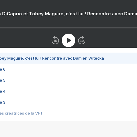
 DiCaprio et Tobey Maguire, c'est lui ! Rencontre avec Dam
bey Maguire, c'est lui ! Rencontre avec Damien Witecka
e 6
e 5
e 4
e 3
s créatrices de la VF !
e 2
e 1