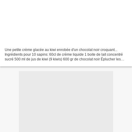
Une petite crème glacée au kiwi enrobée d'un chocolat noir croquant...
Ingrédients pour 10 sapins: 60cl de crème liquide 1 boite de lait concentré
sucré 500 ml de jus de kiwi (9 kiwis) 600 gr de chocolat noir Éplucher les
kiwis et les passer au mixer....