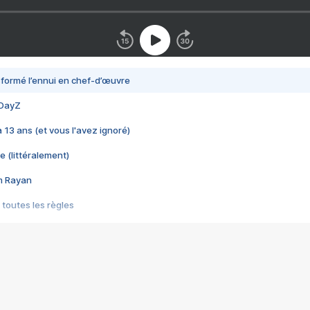
nsformé l’ennui en chef-d’œuvre
 DayZ
 a 13 ans (et vous l'avez ignoré)
e (littéralement)
im Rayan
 toutes les règles
s les jeux vidéo
us choquant de Rockstar ? - Le scandale BULLY
e plus moche de Steam
du RÊVE tourne au CAUCHEMAR