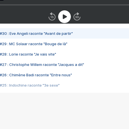
#30 : Eve Angeli raconte "Avant de partir"
#29 : MC Solaar raconte "Bouge de là"
28 : Lorie raconte "Je vais vite"
#27 : Christophe Willem raconte "Jacques a dit"
#26 : Chimène Badi raconte "Entre nous"
#25 : Indochine raconte "3e sexe"
#24 : Zaho raconte "C'est chelou"
#23 : Patrick Bruel raconte "Au café des délices"
#22 : Kyo raconte "Le chemin"
#21 : Nolwenn Leroy raconte "Cassé"