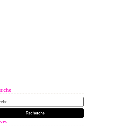
erche
ves