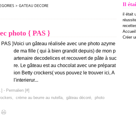
Il éta
EGORIES
>
GATEAU DECORE
il était
réussit
recettes
ec photo { PAS }
Accueil
Créer u
Voici un gâteau réalisée avec une photo azyme
de ma fille ( qui à bien grandit depuis) de mon p
artenaire decodelices et recouvert de pâte à suc
re. Le gâteau est au chocolat avec une préparat
ion Betty crockers( vous pouvez le trouver ici, A
l'interierur...
…
]
- Permalien [
#
]
rockers
,
crème au beurre au nutella
,
gâteau décoré
,
photo