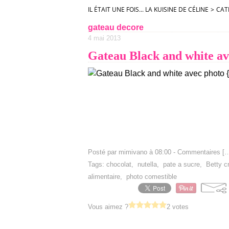
IL ÉTAIT UNE FOIS... LA KUISINE DE CÉLINE
>
CAT
gateau decore
4 mai 2013
Gateau Black and white av
Posté par mimivano à 08:00 -
Commentaires [
Tags:
chocolat
,
nutella
,
pate a sucre
,
Betty c
alimentaire
,
photo comestible
Vous aimez ?
2 votes