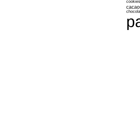
cookie
cacao
chocolat
p