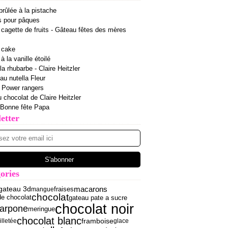
rûlée à la pistache
s pour pâques
cagette de fruits - Gâteau fêtes des mères
 cake
 la vanille étoilé
la rhubarbe - Claire Heitzler
 au nutella Fleur
r Power rangers
u chocolat de Claire Heitzler
 Bonne fête Papa
etter
ories
macarons
gateau 3d
fraises
mangue
chocolat
de chocolat
gateau pate a sucre
chocolat noir
arpone
meringue
chocolat blanc
framboise
illetée
glace