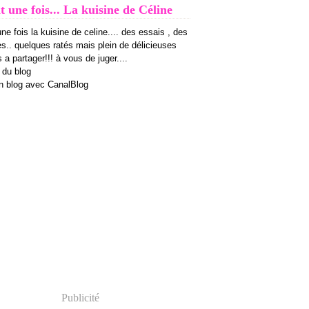
it une fois... La kuisine de Céline
 une fois la kuisine de celine.... des essais , des
es.. quelques ratés mais plein de délicieuses
 a partager!!! à vous de juger....
 du blog
n blog avec CanalBlog
Publicité