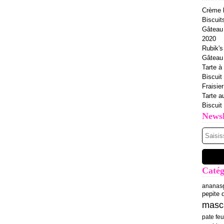
Crème b
Biscuit
Gâteau 
2020
Rubik's
Gâteau à
Tarte à 
Biscuit
Fraisie
Tarte a
Biscuit
Newsl
Catég
ananas
pepite 
masc
pate feu