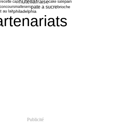
nutella
fraise
s
recette cap
cake salé
pain
pate a sucre
brioche
concours
maltesers
philadelphia
 au lait
artenariats
Publicité