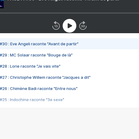
#30 : Eve Angeli raconte "Avant de partir"
#29 : MC Solaar raconte "Bouge de là"
28 : Lorie raconte "Je vais vite"
#27 : Christophe Willem raconte "Jacques a dit"
#26 : Chimène Badi raconte "Entre nous"
#25 : Indochine raconte "3e sexe"
#24 : Zaho raconte "C'est chelou"
#23 : Patrick Bruel raconte "Au café des délices"
#22 : Kyo raconte "Le chemin"