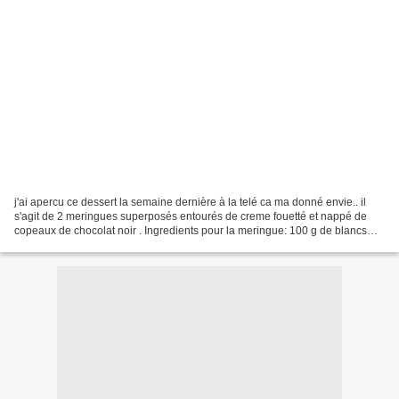
j'ai apercu ce dessert la semaine dernière à la telé ca ma donné envie.. il
s'agit de 2 meringues superposés entourés de creme fouetté et nappé de
copeaux de chocolat noir . Ingredients pour la meringue: 100 g de blancs
d'oeufs 100 g de sucre 100g de...