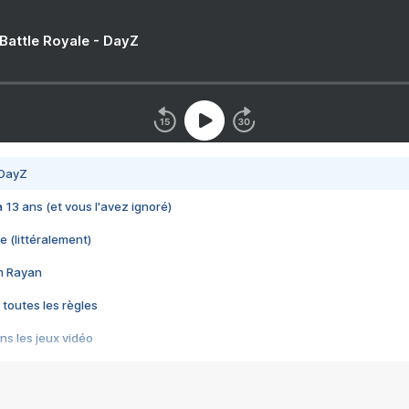
 Battle Royale - DayZ
 DayZ
 a 13 ans (et vous l'avez ignoré)
e (littéralement)
im Rayan
 toutes les règles
s les jeux vidéo
us choquant de Rockstar ? - Le scandale BULLY
e plus moche de Steam