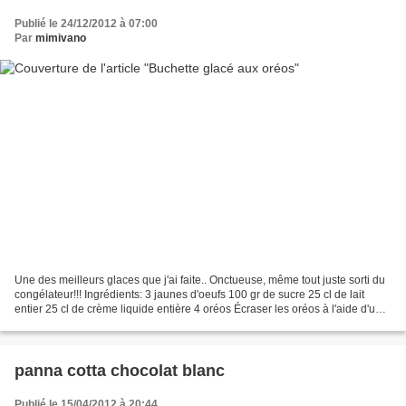
Publié le 24/12/2012 à 07:00
Par
mimivano
Une des meilleurs glaces que j'ai faite.. Onctueuse, même tout juste sorti du
congélateur!!! Ingrédients: 3 jaunes d'oeufs 100 gr de sucre 25 cl de lait
entier 25 cl de crème liquide entière 4 oréos Écraser les oréos à l'aide d'un
pilon et le passer au...
panna cotta chocolat blanc
Publié le 15/04/2012 à 20:44