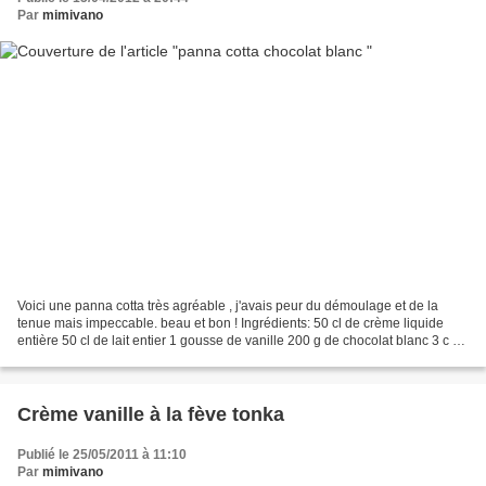
Par
mimivano
Voici une panna cotta très agréable , j'avais peur du démoulage et de la
tenue mais impeccable. beau et bon ! Ingrédients: 50 cl de crème liquide
entière 50 cl de lait entier 1 gousse de vanille 200 g de chocolat blanc 3 c a
s de poudre à flan vanille...
Crème vanille à la fève tonka
Publié le 25/05/2011 à 11:10
Par
mimivano