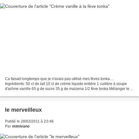
Ca faisait longtemps que je n'avais pas utilisé mes fèves tonka....
Ingrèdients: 50 cl de lait 10 cl de crème liquide entière 1 cuillère à soupe
d'arôme vanille 65 g de sucre 35 g de maizena 1/2 fève tonka Mélanger le
lait avec la feve tonka rapé. Mélanger...
le merveilleux
Publié le 28/02/2011 à 23:46
Par
mimivano