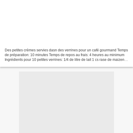
Des petites crèmes servies dasn des verrines pour un café gourmand Temps
de préparation: 10 minutes Temps de repos au frais: 4 heures au minimum
Ingrédients pour 10 petites verrines: 1/4 de litre de lait 1 cs rase de maizena
40 gr de pâte praliné( de...