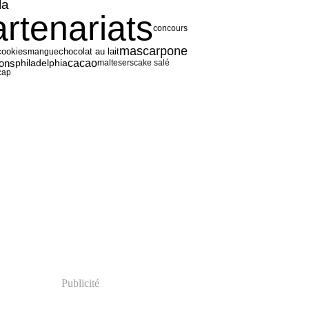
la
artenariats
concours
mascarpone
cookies
mangue
chocolat au lait
cacao
ons
philadelphia
maltesers
cake salé
cap
Publicité