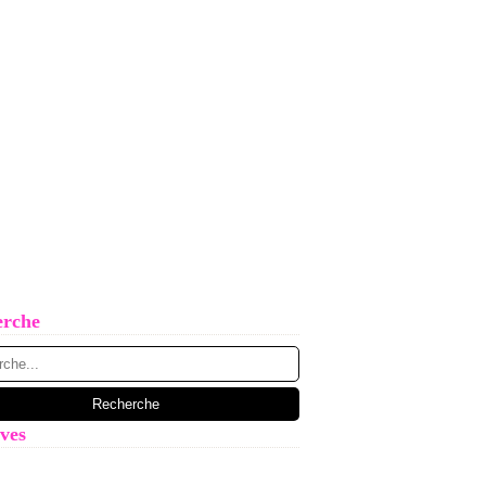
erche
ves