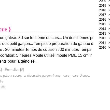
2020
Avri
2019
Mar
Juil
2018
Juin
Sep
2017
Avri
Oct
2016
Mar
Avri
Nov
2015
Févr
Oct
Déc
cre }
2014
Janv
Sep
Nov
Aoû
2013
Aoû
Oct
Juil
Nov
 un gâteau 3d sur le thème de cars... Un des thèmes pr
2012
Juin
Sep
Mai
Oct
Déc
2011
Mai
Janv
Avri
Sep
Nov
Déc
s des petit garçon... Temps de préparation du gâteau d
2010
Avri
Mar
Aoû
Oct
Nov
Déc
e : 20 minutes Temps de cuisson : 30 minutes Temps
Mar
Févr
Juil
Sep
Oct
Nov
Nov
coration: 5 heures Moule utilisé: moule PME 15 cm In
Févr
Janv
Juin
Aoû
Sep
Oct
ents pour la génoise:...
Janv
Mai
Juil
Aoû
Sep
Avri
Juin
Juil
Aoû
…
]
- Permalien [
#
]
Mar
Mai
Juin
Juil
au pate a sucre
,
anniversaire garçon 4 ans
,
cars
,
cars Disney
,
Févr
Avri
Mai
Juin
Janv
Mar
Avri
Mai
lle
Févr
Mar
Avri
Janv
Févr
Mar
Janv
Févr
Janv