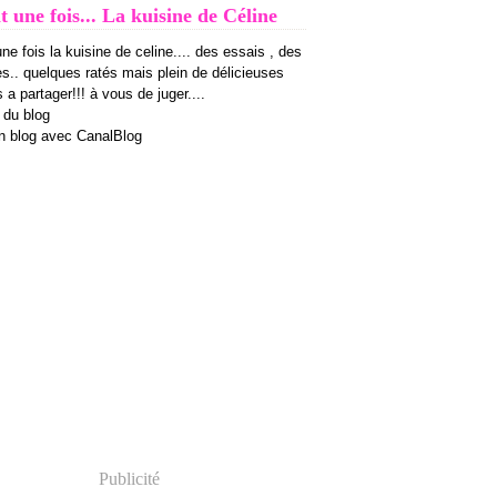
it une fois... La kuisine de Céline
 une fois la kuisine de celine.... des essais , des
es.. quelques ratés mais plein de délicieuses
 a partager!!! à vous de juger....
 du blog
n blog avec CanalBlog
Publicité