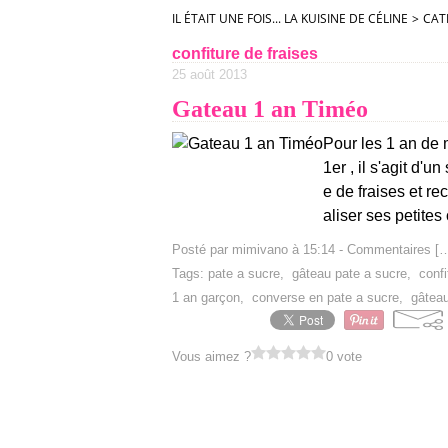
IL ÉTAIT UNE FOIS... LA KUISINE DE CÉLINE
>
CAT
confiture de fraises
25 août 2013
Gateau 1 an Timéo
Pour les 1 an de m
1er , il s'agit d'u
e de fraises et re
aliser ses petites
Posté par mimivano à 15:14 -
Commentaires [
Tags:
pate a sucre
,
gâteau pate a sucre
,
confi
1 an garçon
,
converse en pate a sucre
,
gâteau
Vous aimez ?
0 vote