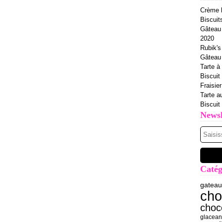
Crème b
Biscuit
Gâteau 
2020
Rubik's
Gâteau à
Tarte à 
Biscuit
Fraisie
Tarte a
Biscuit
Newsl
Catég
gateau
cho
choc
glace
an