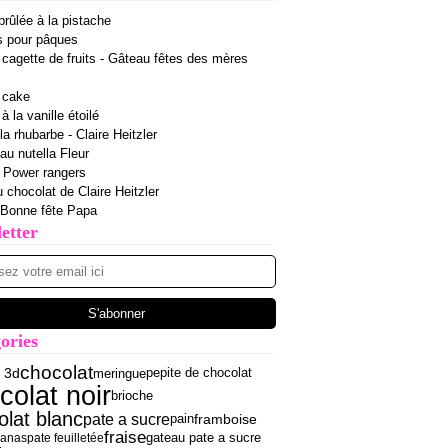
rûlée à la pistache
s pour pâques
cagette de fruits - Gâteau fêtes des mères
 cake
 la vanille étoilé
la rhubarbe - Claire Heitzler
 au nutella Fleur
r Power rangers
u chocolat de Claire Heitzler
 Bonne fête Papa
etter
ories
chocolat
pepite de chocolat
 3d
meringue
colat noir
brioche
olat blanc
pate a sucre
framboise
pain
fraise
gateau pate a sucre
anas
pate feuilletée