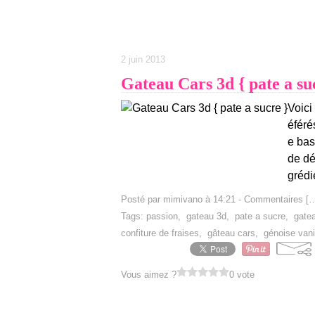
2 juin 2013
Gateau Cars 3d { pate a su
Voici
éféré
e bas
de dé
grédi
Posté par mimivano à 14:21 -
Commentaires [
Tags:
passion
,
gateau 3d
,
pate a sucre
,
gate
confiture de fraises
,
gâteau cars
,
génoise vani
Vous aimez ?
0 vote