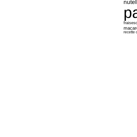
nutel
p
fraises
macar
recette 