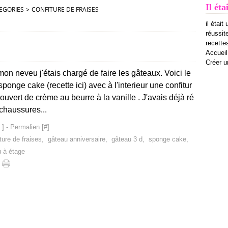
Il éta
EGORIES
>
CONFITURE DE FRAISES
il était
réussit
recettes
Accueil
Créer u
on neveu j'étais chargé de faire les gâteaux. Voici le
n sponge cake (recette ici) avec à l'interieur une confitur
couvert de crème au beurre à la vanille . J'avais déjà ré
 chaussures...
…
]
- Permalien [
#
]
ture de fraises
,
gâteau anniversaire
,
gâteau 3 d
,
sponge cake
,
 à étage