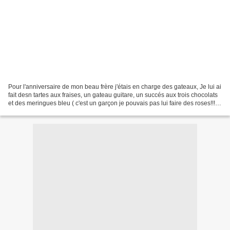
Pour l'anniversaire de mon beau frère j'étais en charge des gateaux, Je lui ai
fait desn tartes aux fraises, un gateau guitare, un succés aux trois chocolats
et des meringues bleu ( c'est un garçon je pouvais pas lui faire des roses!!!)
Aujourd'hui je...