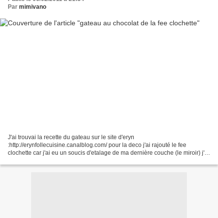
Par
mimivano
J'ai trouvai la recette du gateau sur le site d'eryn
:http://erynfollecuisine.canalblog.com/ pour la deco j'ai rajouté le fee
clochette car j'ai eu un soucis d'etalage de ma dernière couche (le miroir) j'ai
pas etait assez vite et du coup c'etait pas...