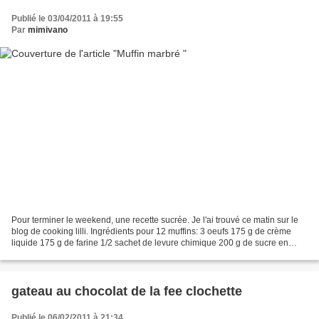
Publié le 03/04/2011 à 19:55
Par
mimivano
Pour terminer le weekend, une recette sucrée. Je l'ai trouvé ce matin sur le
blog de cooking lilli. Ingrédients pour 12 muffins: 3 oeufs 175 g de crème
liquide 175 g de farine 1/2 sachet de levure chimique 200 g de sucre en
poudre 50 g de cacao Préchauffer...
gateau au chocolat de la fee clochette
Publié le 06/02/2011 à 21:34