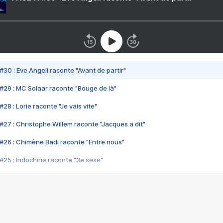
#30 : Eve Angeli raconte "Avant de partir"
#29 : MC Solaar raconte "Bouge de là"
28 : Lorie raconte "Je vais vite"
#27 : Christophe Willem raconte "Jacques a dit"
#26 : Chimène Badi raconte "Entre nous"
#25 : Indochine raconte "3e sexe"
#24 : Zaho raconte "C'est chelou"
#23 : Patrick Bruel raconte "Au café des délices"
#22 : Kyo raconte "Le chemin"