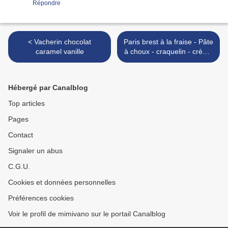
Répondre
< Vacherin chocolat
Paris brest à la fraise - Pâte
caramel vanille
à choux - craquelin - crème
pâtissière - crème
mousseline - fraises -
mûres - myrtille - >
Hébergé par Canalblog
Top articles
Pages
Contact
Signaler un abus
C.G.U.
Cookies et données personnelles
Préférences cookies
Voir le profil de mimivano sur le portail Canalblog