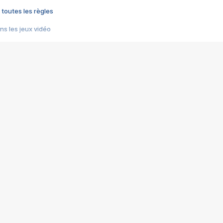
 toutes les règles
s les jeux vidéo
us choquant de Rockstar ? - Le scandale BULLY
e plus moche de Steam
du RÊVE tourne au CAUCHEMAR
pendant 8 heures
it… à tort
umiliés par un jeu vidéo
ire - Final Fantasy 8
ti un empire - Age of Empires
story DOFUS
tard, il crée l'un des pires jeux de tous les temps, MindsEye.