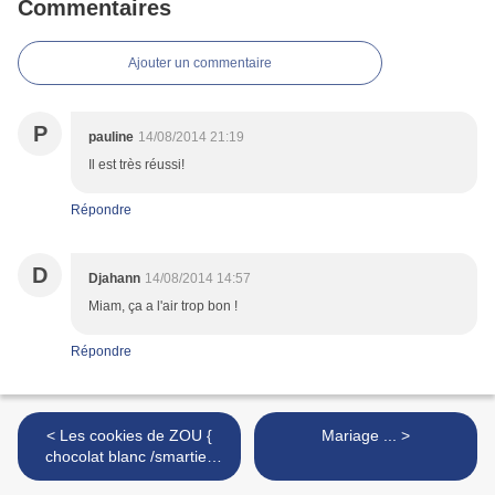
Commentaires
Ajouter un commentaire
P
pauline
14/08/2014 21:19
Il est très réussi!
Répondre
D
Djahann
14/08/2014 14:57
Miam, ça a l'air trop bon !
Répondre
< Les cookies de ZOU {
Mariage ... >
chocolat blanc /smarties
/mms crispie }