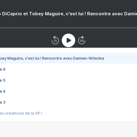
 DiCaprio et Tobey Maguire, c'est lui ! Rencontre avec Dam
bey Maguire, c'est lui ! Rencontre avec Damien Witecka
e 6
e 5
e 4
e 3
s créatrices de la VF !
e 2
e 1