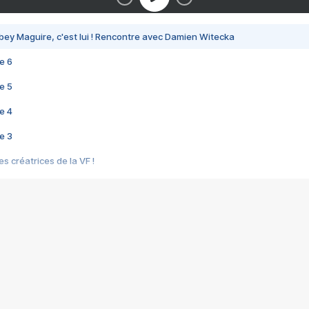
bey Maguire, c'est lui ! Rencontre avec Damien Witecka
e 6
e 5
e 4
e 3
s créatrices de la VF !
e 2
e 1
e Mektoub My Love arrive enfin ! Rencontre avec Shaïn Boumedine et Sal
i : après Toni en famille
elle réalise le bouleversant Dites lui que je l'aime