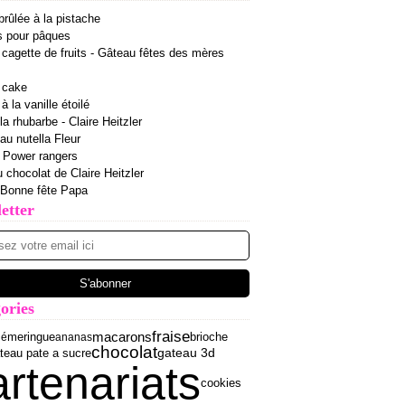
rûlée à la pistache
s pour pâques
cagette de fruits - Gâteau fêtes des mères
 cake
 la vanille étoilé
la rhubarbe - Claire Heitzler
 au nutella Fleur
r Power rangers
u chocolat de Claire Heitzler
 Bonne fête Papa
etter
ories
fraise
macarons
meringue
brioche
lé
ananas
chocolat
teau pate a sucre
gateau 3d
artenariats
cookies