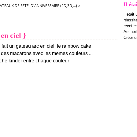
Il éta
ATEAUX DE FETE, D'ANNIVERSAIRE (2D,3D,...)
>
il était
réussit
recettes
Accueil
en ciel }
Créer u
 fait un gateau arc en ciel: le rainbow cake .
ait des macarons avec les memes couleurs ...
che kinder entre chaque couleur .