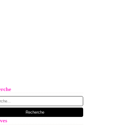
erche
ves