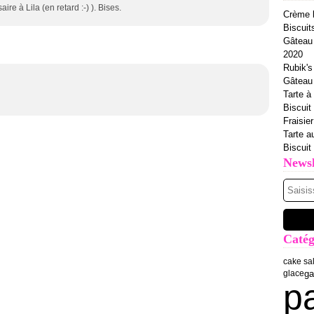
e à Lila (en retard :-) ). Bises.
Crème b
Biscuit
Gâteau 
2020
Rubik's
Gâteau à
Tarte à 
Biscuit
Fraisie
Tarte a
Biscuit
Newsl
Catég
cake sa
ga
glace
p