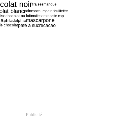
colat noir
fraises
mangue
olat blanc
pain
concours
pate feuilletée
ise
chocolat au lait
maltesers
recette cap
la
mascarpone
philadelphia
pate a sucre
cacao
de chocolat
Publicité