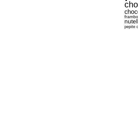
cho
choc
frambo
nutel
pepite 