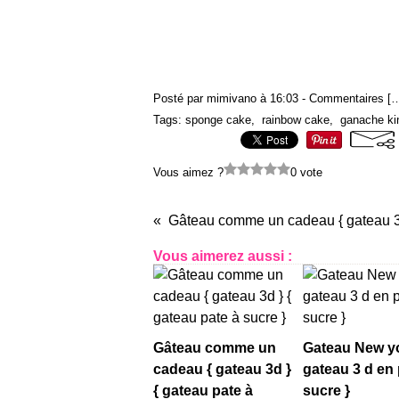
Posté par mimivano à 16:03 -
Commentaires [
Tags:
sponge cake
,
rainbow cake
,
ganache ki
Vous aimez ?
0 vote
Vous aimerez aussi :
Gâteau comme un
Gateau New yo
cadeau { gateau 3d }
gateau 3 d en 
{ gateau pate à
sucre }