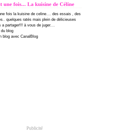
it une fois... La kuisine de Céline
 une fois la kuisine de celine.... des essais , des
es.. quelques ratés mais plein de délicieuses
 a partager!!! à vous de juger....
 du blog
n blog avec CanalBlog
Publicité