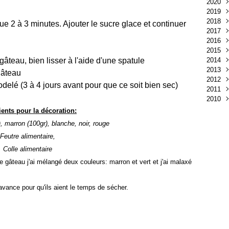
2020
Avri
2019
Mar
Juil
2018
Juin
Sep
ue 2 à 3 minutes. Ajouter le sucre glace et continuer
2017
Avri
Oct
2016
Mar
Avri
Nov
2015
Févr
Oct
Déc
gâteau, bien lisser à l'aide d'une spatule
2014
Janv
Sep
Nov
Aoû
2013
Aoû
Oct
Juil
Nov
gâteau
2012
Juin
Sep
Mai
Oct
Déc
elé (3 à 4 jours avant pour que ce soit bien sec)
2011
Mai
Janv
Avri
Sep
Nov
Déc
2010
Avri
Mar
Aoû
Oct
Nov
Déc
Mar
Févr
Juil
Sep
Oct
Nov
Nov
ients pour la décoration:
Févr
Janv
Juin
Aoû
Sep
Oct
, marron (100gr), blanche, noir, rouge
Janv
Mai
Juil
Aoû
Sep
Feutre alimentaire,
Avri
Juin
Juil
Aoû
Mar
Mai
Juin
Juil
Colle alimentaire
Févr
Avri
Mai
Juin
e gâteau j'ai mélangé deux couleurs: marron et vert et j'ai malaxé
Janv
Mar
Avri
Mai
Févr
Mar
Avri
Janv
Févr
Mar
avance pour qu'ils aient le temps de sécher.
Janv
Févr
Janv