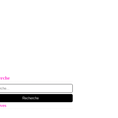
erche
ves