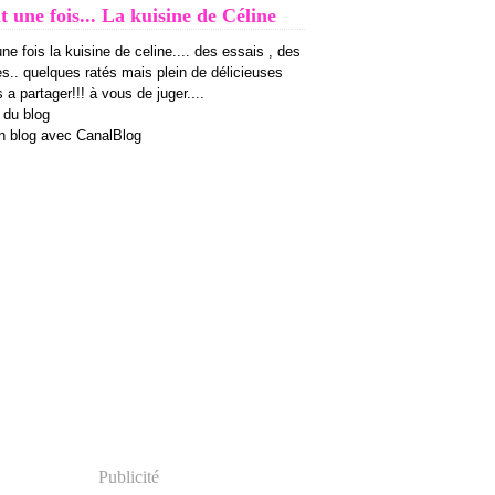
it une fois... La kuisine de Céline
 une fois la kuisine de celine.... des essais , des
es.. quelques ratés mais plein de délicieuses
 a partager!!! à vous de juger....
 du blog
n blog avec CanalBlog
Publicité