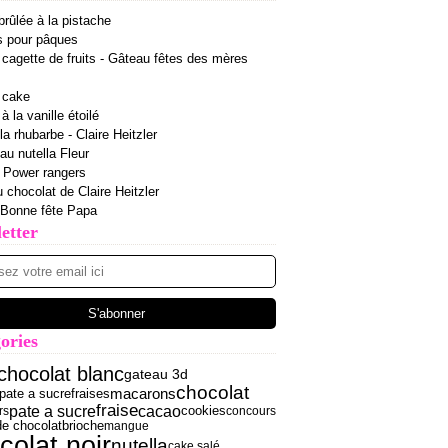
rûlée à la pistache
s pour pâques
cagette de fruits - Gâteau fêtes des mères
 cake
 la vanille étoilé
la rhubarbe - Claire Heitzler
 au nutella Fleur
r Power rangers
u chocolat de Claire Heitzler
 Bonne fête Papa
etter
ories
chocolat blanc
gateau 3d
chocolat
macarons
pate a sucre
fraises
fraise
pate a sucre
cacao
rs
cookies
concours
de chocolat
brioche
mangue
colat noir
nutella
cake salé