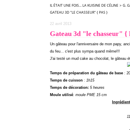
IL ÉTAIT UNE FOIS... LA KUISINE DE CÉLINE
>
G. G
GATEAU 3D "LE CHASSEUR" { PAS }
22 avril 2013
Gateau 3d "le chasseur" {
Un gâteau pour l'anniversaire de mon papy, anci
du feu... c'est plus sympa quand même!!!
J'ai testé un mud cake au chocolat, le gâteau ét
Temps de préparation du gâteau de base
: 2
Temps de cuisson
:
1h15
Temps de décoration:
5 heures
Moule utilisé
:
moule PME 15 cm
Ingrédien
11