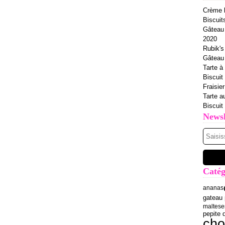
Crème b
Biscuit
Gâteau 
2020
Rubik's
Gâteau à
Tarte à 
Biscuit
Fraisie
Tarte a
Biscuit
Newsl
Catég
ananas
gateau 
maltese
pepite 
cho