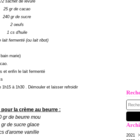
1/2 sachet de levure
25 gr de cacao
240 gr de sucre
2 oeufs
1 cs d'huile
 lait fermenté (ou lait ribot)
 bain marie)
acao.
s et enfin le lait fermenté
cs
e 1h15 à 1h30 . Démouler et laisser refroidir
Rech
 pour la crème au beurre :
0 gr de beurre mou
 gr de sucre glace
Archi
cs d'arome vanille
2021