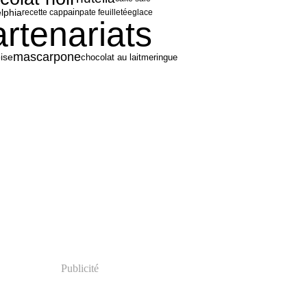
elphia
recette cap
pain
pate feuilletée
glace
artenariats
mascarpone
ise
meringue
chocolat au lait
Publicité