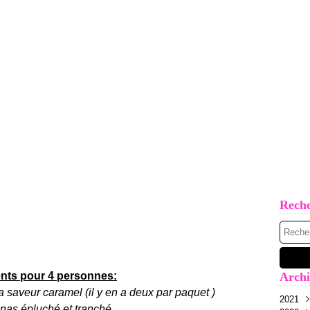
Rech
ents pour 4 personnes:
Archi
sa saveur caramel (il y en a deux par paquet )
2021
nas épluché et tranché