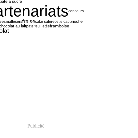
pate a sucre
artenariats
concours
fraise
ises
brioche
maltesers
cake salé
recette cap
framboise
chocolat au lait
pate feuilletée
olat
Publicité