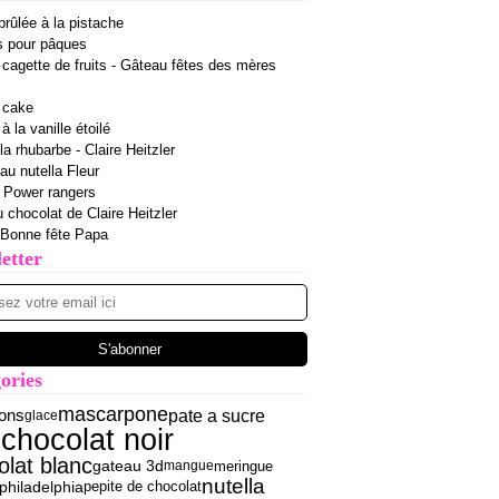
rûlée à la pistache
s pour pâques
cagette de fruits - Gâteau fêtes des mères
 cake
 la vanille étoilé
la rhubarbe - Claire Heitzler
 au nutella Fleur
r Power rangers
u chocolat de Claire Heitzler
 Bonne fête Papa
etter
ories
mascarpone
pate a sucre
ons
glace
chocolat noir
s
olat blanc
gateau 3d
meringue
mangue
nutella
philadelphia
pepite de chocolat