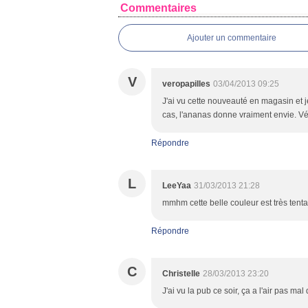
Commentaires
Ajouter un commentaire
V
veropapilles
03/04/2013 09:25
J'ai vu cette nouveauté en magasin et j
cas, l'ananas donne vraiment envie. V
Répondre
L
LeeYaa
31/03/2013 21:28
mmhm cette belle couleur est très tenta
Répondre
C
Christelle
28/03/2013 23:20
J'ai vu la pub ce soir, ça a l'air pas mal d