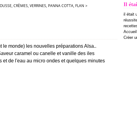
Il éta
MOUSSE, CRÈMES, VERRINES, PANNA COTTA, FLAN
>
il était
réussit
recettes
Accueil
Créer u
out le monde)
les nouvelles préparations Alsa..
 Saveur caramel ou canelle et vanille des iles
upés et de l'eau au micro ondes et quelques minutes