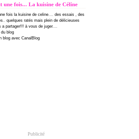
it une fois... La kuisine de Céline
 une fois la kuisine de celine.... des essais , des
es.. quelques ratés mais plein de délicieuses
 a partager!!! à vous de juger....
 du blog
n blog avec CanalBlog
Publicité