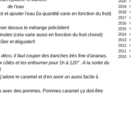
2020
Avri
de l'eau
2019
Mar
Juil
2018
Juin
Sep
 et ajouter l'eau (la quantité varie en fonction du fruit)
2017
Avri
Oct
2016
Mar
Avri
Nov
verser dessus le mélange précédent
2015
Févr
Oct
Déc
utes (cela varie aussi en fonction du fruit choisit)
2014
Janv
Sep
Nov
Aoû
2013
Aoû
Oct
Juil
Nov
ûler et déguster!!
2012
Juin
Sep
Mai
Oct
Déc
2011
Mai
Janv
Avri
Sep
Nov
Déc
 déco, il faut couper des tranches très fine d'ananas,
2010
Avri
Mar
Aoû
Oct
Nov
Déc
Mar
Févr
Juil
Sep
Oct
Nov
Nov
côtés et les enfourner pour 1h à 120° . A la sortie du
Févr
Janv
Juin
Aoû
Sep
Oct
!
Janv
Mai
Juil
Aoû
Sep
 j'adore le caramel et d'en avoir un aussi facile à
Avri
Juin
Juil
Aoû
Mar
Mai
Juin
Juil
Févr
Avri
Mai
Juin
ais avec des pommes. Pommes caramel ça doit être
Janv
Mar
Avri
Mai
Févr
Mar
Avri
Janv
Févr
Mar
Janv
Févr
Janv