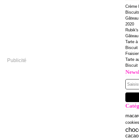
Crème b
Biscuit
Gâteau 
2020
Rubik's
Gâteau à
Tarte à 
Biscuit
Fraisie
Tarte a
Publicité
Biscuit
Newsl
Catég
macar
cookie
choc
cacao