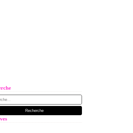
erche
ves