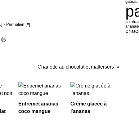
gateau 
p
fra
pain
…
]
- Permalien [
#
]
ananas
choc
Charlotte au chocolat et maltersers
Entremet ananas
Crème glacée à
lat
coco mangue
l'ananas