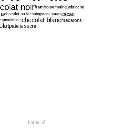
colat noir
framboise
meringue
brioche
la
cacao
chocolat au lait
pain
glace
ananas
chocolat blanc
macarons
cap
maltesers
olat
pate a sucre
Publicité