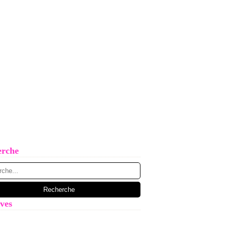
erche
ves