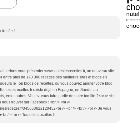
cho
nutel
recette 
choc
fruitée !
s aimerions vous présenter www.touteslesrecettes.fr, un nouveau site
r entre plus de 170 000 recettes des meilleurs sites et blogs en
gueurs le Top blogs de recettes, où vous pouvez ajouter votre blog
/> Touteslesrecettes.fr existe déjà en Espagne, en Suède, au
, entre autres. Voulez-vous faire partie de notre famille ?<br /> <br
s nous trouver sur Facebook : <br /> <br />
lesrecettesfr/345663622120452<br /> <br /> <br /> <br /> Je vous
<br /> <br /> Touteslesrecettes.fr