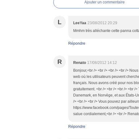
Ajouter un commentaire
L
LeeYaa
23/08/2012 20:29
Mmhm très alléchante cette panna cotta 
Répondre
R
Renato
17/08/2012 14:12
Bonjour,<br /> <br /> <br /> <br /> Nou
web où les utilisateurs peuvent cherche
français. Nous avons créé pour nos blo
gratuitement. <br /> <br /> <br /> <br 
Danemark, en Norvège, et aux États-Unis
/> <br /> <br /> Vous pouvez par ailleur
https://www.facebook.com/pages/Toutes
salue cordialement,<br /> <br /> Renato
Répondre