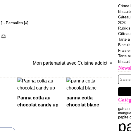
Crème b
Biscuit
Gâteau 
2020
…
]
- Permalien [
#
]
Rubik's
Gâteau à
Tarte à 
Biscuit
Fraisie
Tarte a
Biscuit
Mon partenariat avec Cuisine addict
Newsl
Panna cotta au
panna cotta
Catég
chocolat candy up
chocolat blanc
gateau 
mangu
pepite 
p