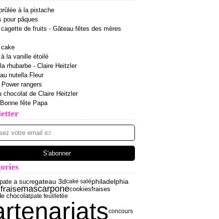
rûlée à la pistache
s pour pâques
cagette de fruits - Gâteau fêtes des mères
 cake
 la vanille étoilé
la rhubarbe - Claire Heitzler
 au nutella Fleur
r Power rangers
u chocolat de Claire Heitzler
 Bonne fête Papa
etter
ories
philadelphia
pate a sucre
gateau 3d
cake salé
fraise
mascarpone
fraises
e
cookies
de chocolat
pate feuilletée
artenariats
concours