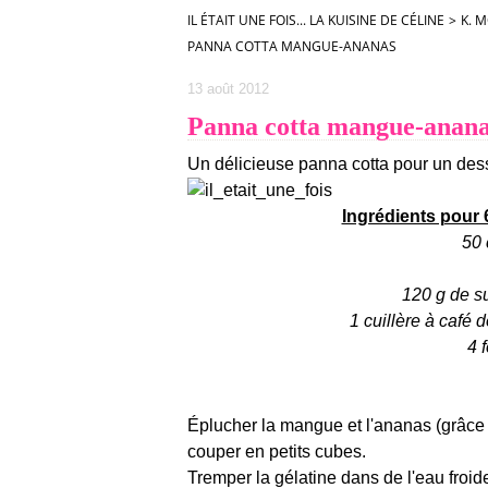
IL ÉTAIT UNE FOIS... LA KUISINE DE CÉLINE
>
K. 
PANNA COTTA MANGUE-ANANAS
13 août 2012
Panna cotta mangue-anan
Un délicieuse panna cotta pour un desse
Ingrédients pour 
50 
120 g de su
1 cuillère à café 
4 
Éplucher la mangue et l'ananas (grâc
couper en petits cubes.
Tremper la gélatine dans de l'eau froi