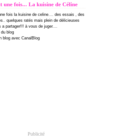
it une fois... La kuisine de Céline
 une fois la kuisine de celine.... des essais , des
es.. quelques ratés mais plein de délicieuses
 a partager!!! à vous de juger....
 du blog
n blog avec CanalBlog
Publicité