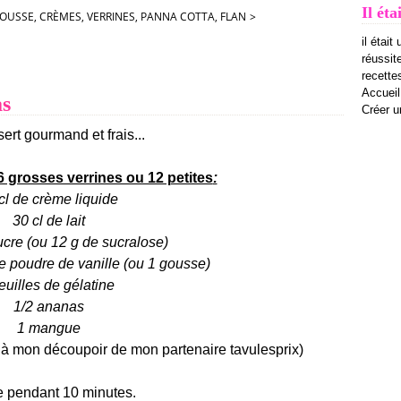
Il éta
MOUSSE, CRÈMES, VERRINES, PANNA COTTA, FLAN
>
il était
réussit
recettes
Accueil
as
Créer u
rt gourmand et frais...
6 grosses verrines ou 12 petites
:
cl de crème liquide
30 cl de lait
cre (ou 12 g de sucralose)
de poudre de vanille (ou 1 gousse)
feuilles de gélatine
1/2 ananas
1 mangue
e à mon découpoir de mon partenaire
tavulesprix
)
de pendant 10 minutes.