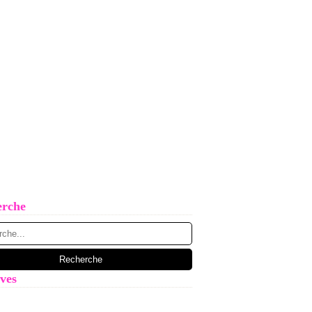
erche
ves