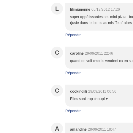
L
lilimignonne
05/12/2012 17:26
super appétissantes ces mini pizza ! to
(juste dans le titre tu as mis "feta" alor
Répondre
C
caroline
29/09/2011 22:46
quand on voit cmb ils vendent ca en sup
Répondre
C
cookinglili
29/09/2011 06:56
Elles sont trop choupi ♥
Répondre
A
amandine
28/09/2011 18:47