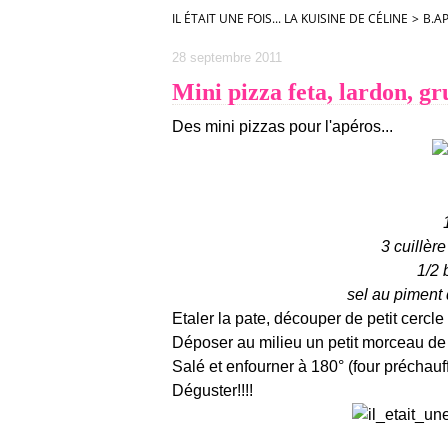
IL ÉTAIT UNE FOIS... LA KUISINE DE CÉLINE
>
B.A
28 septembre 2011
Mini pizza feta, lardon, g
Des mini pizzas pour l'apéros...
3 cuillèr
1/2 
sel au piment 
Etaler la pate, découper de petit cercle
Déposer au milieu un petit morceau de 
Salé et enfourner à 180° (four préchau
Déguster!!!!