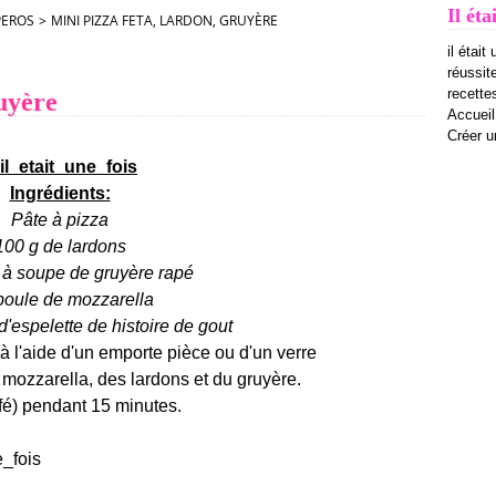
Il éta
PEROS
>
MINI PIZZA FETA, LARDON, GRUYÈRE
il était
réussit
recettes
ruyère
Accueil
Créer u
Ingrédients:
Pâte à pizza
100 g de lardons
e à soupe de gruyère rapé
boule de mozzarella
d'espelette de
histoire de gout
 à l'aide d'un emporte pièce ou d'un verre
mozzarella, des lardons et du gruyère.
ffé) pendant 15 minutes.