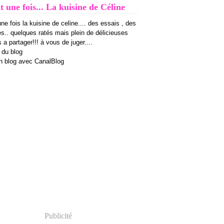
it une fois... La kuisine de Céline
 une fois la kuisine de celine.... des essais , des
es.. quelques ratés mais plein de délicieuses
 a partager!!! à vous de juger....
 du blog
n blog avec CanalBlog
Publicité