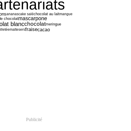
artenariats
ons
ananas
cake salé
chocolat au lait
mangue
mascarpone
de chocolat
olat blanc
chocolat
meringue
fraise
cacao
illetée
maltesers
Publicité