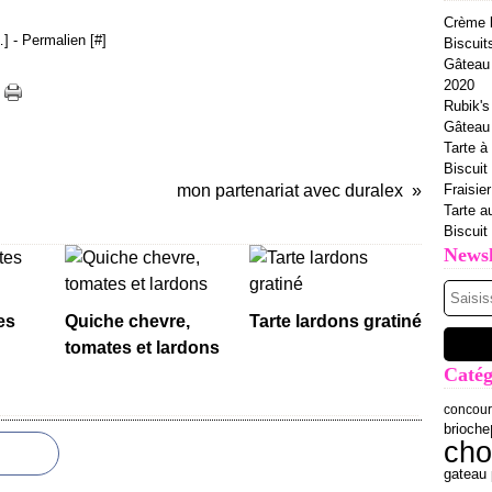
Crème b
…
]
- Permalien [
#
]
Biscuit
Gâteau 
2020
Rubik's
Gâteau à
Tarte à 
Biscuit
mon partenariat avec duralex
Fraisie
Tarte a
Biscuit
Newsl
es
Quiche chevre,
Tarte lardons gratiné
tomates et lardons
Catég
concour
brioche
cho
gateau 