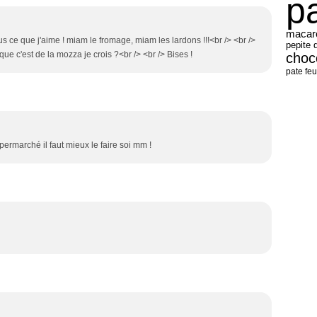
p
macar
us ce que j'aime ! miam le fromage, miam les lardons !!!<br /> <br />
pepite 
s que c'est de la mozza je crois ?<br /> <br /> Bises !
choc
pate feu
ermarché il faut mieux le faire soi mm !