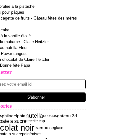
rûlée à la pistache
s pour pâques
cagette de fruits - Gâteau fêtes des mères
 cake
 la vanille étoilé
la rhubarbe - Claire Heitzler
 au nutella Fleur
r Power rangers
u chocolat de Claire Heitzler
 Bonne fête Papa
etter
ories
nutella
philadelphia
gateau 3d
s
cookies
pate a sucre
recette cap
colat noir
framboise
glace
pate a sucre
fraises
pain