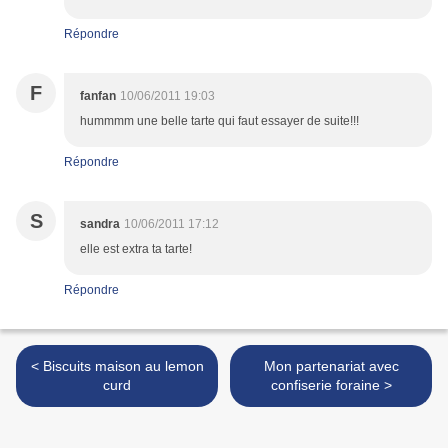
Répondre
F
fanfan
10/06/2011 19:03
hummmm une belle tarte qui faut essayer de suite!!!
Répondre
S
sandra
10/06/2011 17:12
elle est extra ta tarte!
Répondre
< Biscuits maison au lemon
Mon partenariat avec
curd
confiserie foraine >