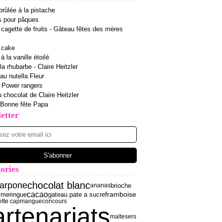
rûlée à la pistache
s pour pâques
cagette de fruits - Gâteau fêtes des mères
 cake
 la vanille étoilé
la rhubarbe - Claire Heitzler
 au nutella Fleur
r Power rangers
u chocolat de Claire Heitzler
 Bonne fête Papa
etter
ories
chocolat blanc
arpone
brioche
ananas
cacao
meringue
gateau pate a sucre
framboise
s
ette cap
mangue
concours
artenariats
maltesers