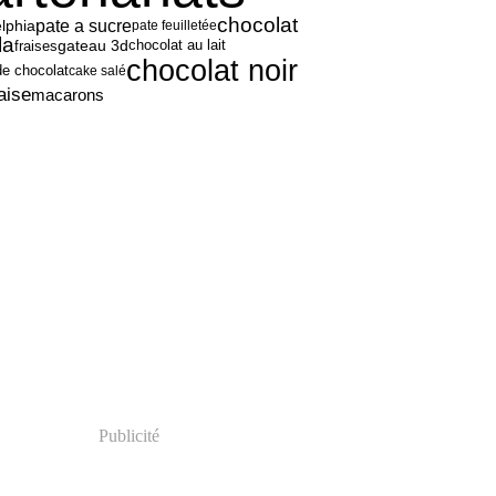
chocolat
pate a sucre
elphia
pate feuilletée
la
fraises
gateau 3d
chocolat au lait
chocolat noir
de chocolat
cake salé
aise
macarons
Publicité