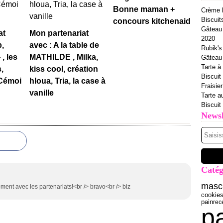
Bonne maman +
Crème b
Biscuit
concours kitchenaid
Gâteau 
at
Mon partenariat
2020
p,
avec : A la table de
Rubik's
 , les
MATHILDE , Milka,
Gâteau à
Tarte à 
,
kiss cool, création
Biscuit
 Cémoi
hloua, Tria, la case à
Fraisie
vanille
Tarte a
Biscuit
Newsl
Catég
masc
ment avec les partenariats!<br /> bravo<br /> biz
cookie
pain
rec
p