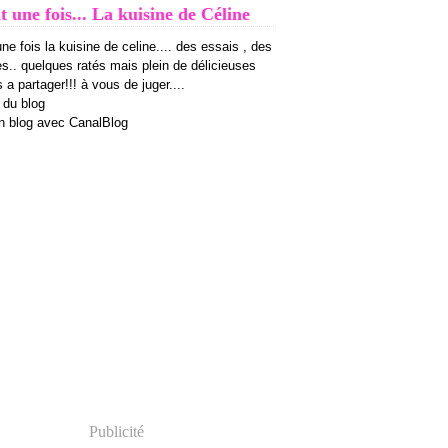
it une fois... La kuisine de Céline
 une fois la kuisine de celine.... des essais , des
es.. quelques ratés mais plein de délicieuses
 a partager!!! à vous de juger....
 du blog
n blog avec CanalBlog
Publicité