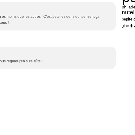
philad
nutel
 es moins que les autres ! C'est bête les gens qui pensent ça !
pepite 
sous !
fr
glace
us régaler j'en suis sûre!!