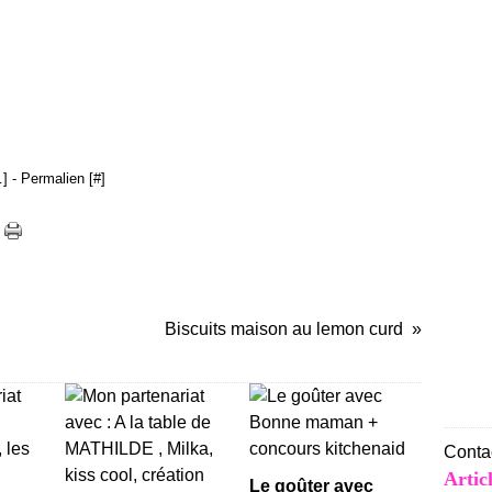
…
]
- Permalien [
#
]
Biscuits maison au lemon curd
Contac
Artic
Le goûter avec