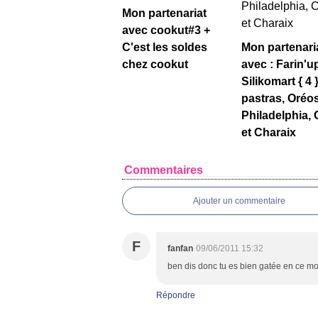
Mon partenariat
avec cookut#3 +
C'est les soldes
Mon partenari
chez cookut
avec : Farin'u
Silikomart { 4 }
pastras, Oréos
Philadelphia,
et Charaix
Commentaires
Ajouter un commentaire
F
fanfan
09/06/2011 15:32
ben dis donc tu es bien gatée en ce mo
Répondre