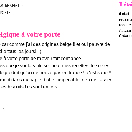
Il éta
PARTENARIAT
>
 PORTE
il était
réussit
recettes
Accueil
lgique à votre porte
Créer u
 car comme j'ai des origines belge!!! et oui pauvre de
le tous les jours!!! )
e à votre porte
de m'avoir fait confiance....
les que je voulais utiliser pour mes recettes, le site est
 de produit qu'on ne trouve pas en france !! c'est super!!
ment dans du papier bulle!! impécable, rien de casser,
s biscuits!! ils sont entiers.