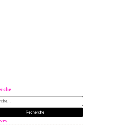
erche
ves